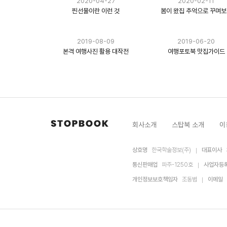
2020-04-27
2020-02-11
찐선물이란 이런 것
봄이 왔집 추억으로 꾸며
2019-08-09
2019-06-20
본격 여행사진 활용 대작전
여행포토북 맛집가이드
회사소개
스탑북 소개
이
상호명
한국학술정보(주)
대표이사
통신판매업
파주-1250호
사업자등
개인정보보호책임자
조동범
이메일