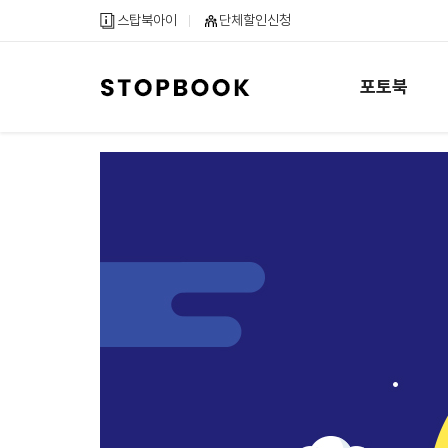
메
컨
하
스탑북아이
단체할인신청
인
텐
단
메
츠
내
뉴
바
용
포토북
바
로
바
로
가
로
가
기
가
기
기