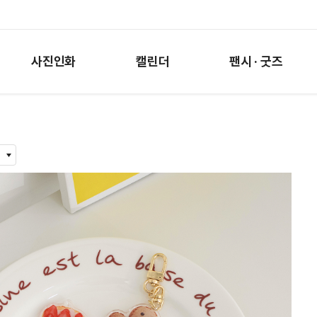
사진인화
캘린더
팬시 · 굿즈