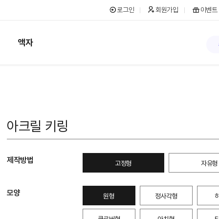
로그인
회원가입
이벤트
액자
아크릴 키링
제작방법
고정형
자유형
모양
원형
정사각형
클로버형
아치형