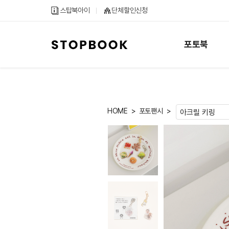
메
컨
하
스탑북아이
단체할인신청
인
텐
단
메
츠
내
뉴
바
용
포토북
바
로
바
로
가
로
가
기
가
기
기
HOME
포토팬시