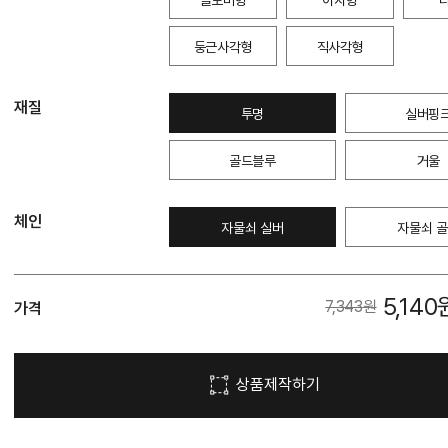
둥근사각형
직사각형
재질
투명
실버핑
골드블루
거울
체인
자물쇠 실버
자물쇠 
5,140
7,343
원
가격
상품제작하기