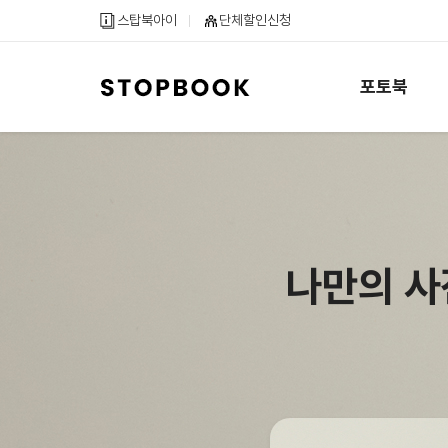
메
컨
하
스탑북아이
단체할인신청
인
텐
단
메
츠
내
뉴
바
용
포토북
바
로
바
로
가
로
가
기
가
기
기
나만의 사