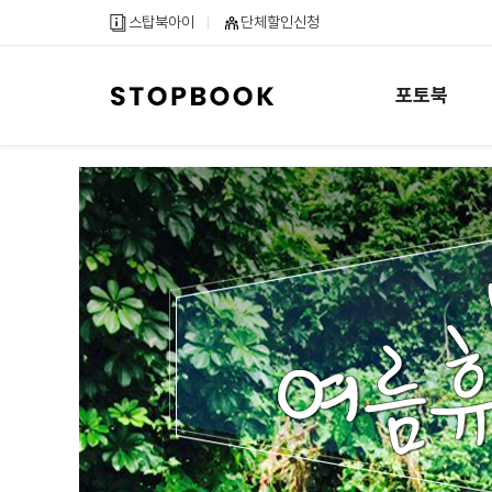
메
컨
하
스탑북아이
단체할인신청
인
텐
단
메
츠
내
뉴
바
용
포토북
바
로
바
로
가
로
가
기
가
기
기