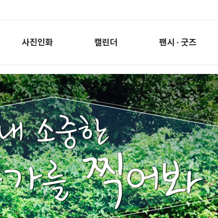
사진인화
캘린더
팬시 · 굿즈