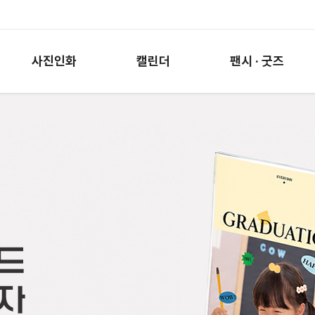
사진인화
캘린더
팬시 · 굿즈