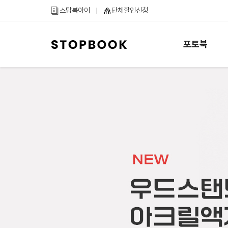
메
컨
하
스탑북아이
단체할인신청
인
텐
단
메
츠
내
뉴
바
용
바
로
바
로
가
로
포토북
가
기
가
기
기