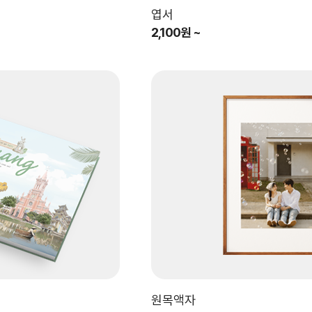
엽서
2,100원 ~
원목액자