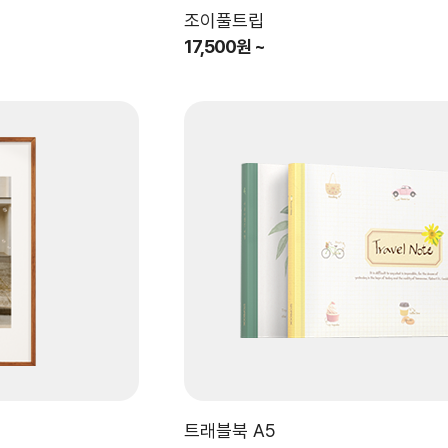
조이풀트립
17,500원 ~
트래블북 A5