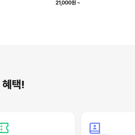
21,000원 ~
는
혜택!