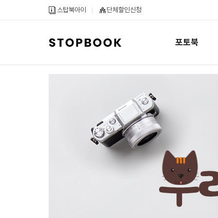
메
컨
하
스탑북아이
단체할인신청
인
텐
단
메
츠
내
뉴
바
용
포토북
바
로
바
로
가
로
가
기
가
기
기