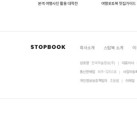
본격 여행사진 활용 대작전
여행포토북 맛집가이드
회사소개
스탑북 소개
이
상호명
한국학술정보(주)
대표이사
통신판매업
파주-1250호
사업자등
개인정보보호책임자
조동범
이메일