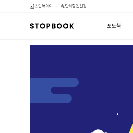
메
컨
하
스탑북아이
단체할인신청
인
텐
단
메
츠
내
뉴
바
용
포토북
바
로
바
로
가
로
가
기
가
기
기