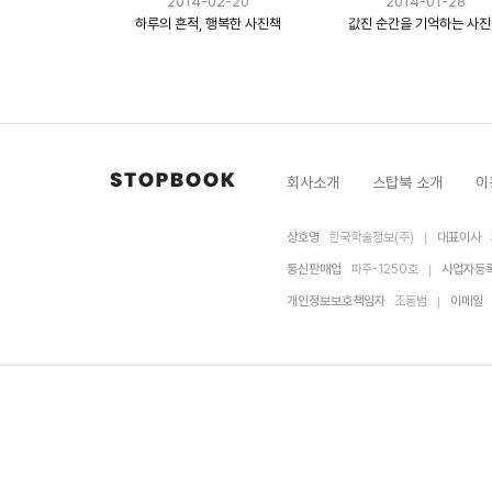
2014-02-20
2014-01-28
하루의 흔적, 행복한 사진책
값진 순간을 기억하는 사
회사소개
스탑북 소개
이
상호명
한국학술정보(주)
대표이사
통신판매업
파주-1250호
사업자등
개인정보보호책임자
조동범
이메일