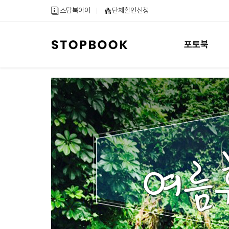
메
컨
하
스탑북아이
단체할인신청
인
텐
단
메
츠
내
뉴
바
용
포토북
바
로
바
로
가
로
가
기
가
기
기