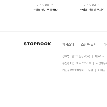
2015-06-01
2015-04-30
스탑북 향기로 물들다
추억을 선물해 주세요.
회사소개
스탑북 소개
이
상호명
한국학술정보(주)
대표이사
통신판매업
파주-1250호
사업자등
개인정보보호책임자
조동범
이메일