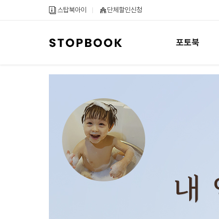
메
컨
하
스탑북아이
단체할인신청
인
텐
단
메
츠
내
뉴
바
용
포토북
바
로
바
로
가
로
가
기
가
기
기