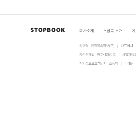
회사소개
스탑북 소개
이
상호명
한국학술정보(주)
대표이사
통신판매업
파주-1250호
사업자등
개인정보보호책임자
조동범
이메일