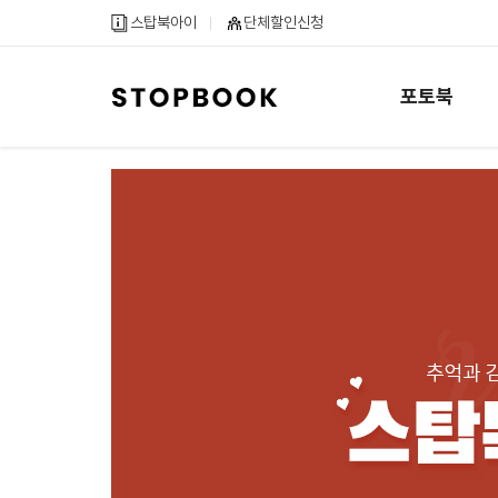
메
컨
하
스탑북아이
단체할인신청
인
텐
단
메
츠
내
뉴
바
용
포토북
바
로
바
로
가
로
가
기
가
기
기