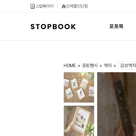
메
컨
하
스탑북아이
단체할인신청
인
텐
단
메
츠
내
뉴
바
용
포토북
바
로
바
로
가
로
가
기
가
기
기
HOME
포토팬시
액자
>
>
>