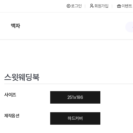
로그인
회원가입
이벤트
액자
스윗웨딩북
사이즈
251x186
제작옵션
하드커버