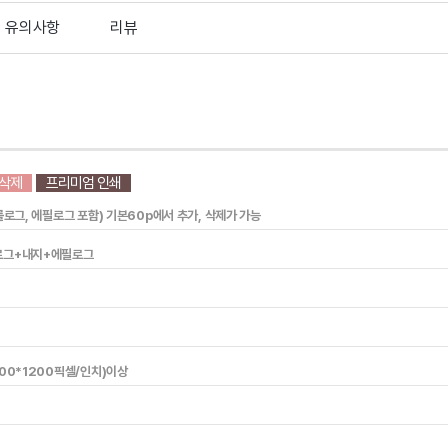
유의사항
리뷰
/삭제
프리미엄 인쇄
롤로그, 에필로그 포함) 기본60p에서 추가, 삭제가 가능
로그+내지+에필로그
00*1200픽셀/인치)이상