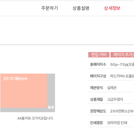
주문하기
상품설명
상세정보
편집 커버
페이지 추가
총페이지수
50p~70p(프
페이지구성
하드커버+프롤
제본방식
실제본
상품재질
고급무광지
권장해상도
200만화소(16
인쇄종류
프리미엄 인쇄