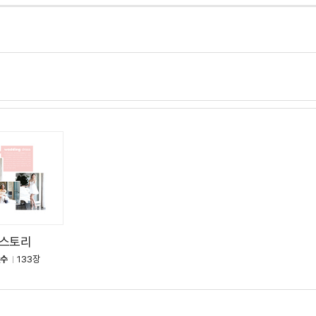
스토리
진수
133장