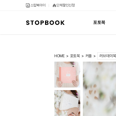
메
컨
하
스탑북아이
단체할인신청
인
텐
단
메
츠
내
뉴
바
용
포토북
바
로
바
로
가
로
가
기
가
기
기
HOME
포토북
커플
>
>
>