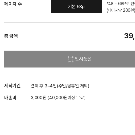
페이지 수
*48 ~ 68P로 
기본 58p
(페이지당 200원
39
총 금액
일시품절
제작기간
결제 후 3~4일(주말/공휴일 제외)
배송비
3,000원 (40,000원이상 무료)