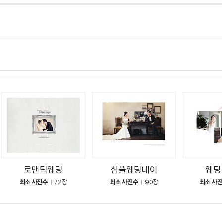
로맨틱웨딩
심플웨딩데이
웨딩
최소 사진수
72장
최소 사진수
90장
최소 사