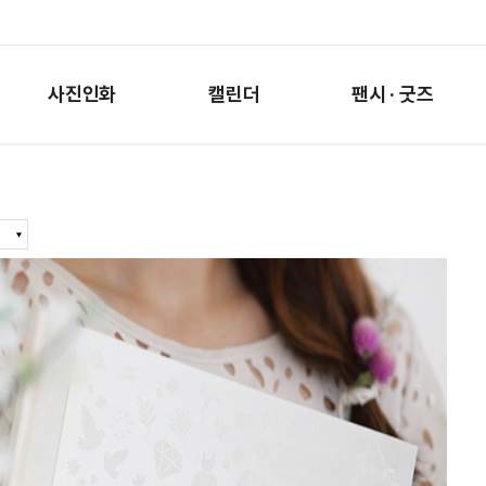
사진인화
캘린더
팬시 · 굿즈