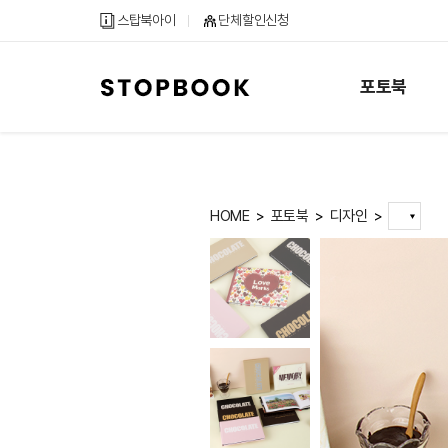
메
컨
하
스탑북아이
단체할인신청
인
텐
단
메
츠
내
뉴
바
용
포토북
바
로
바
로
가
로
가
기
가
기
기
HOME
포토북
디자인
>
>
>