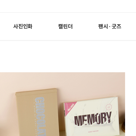
사진인화
캘린더
팬시 · 굿즈