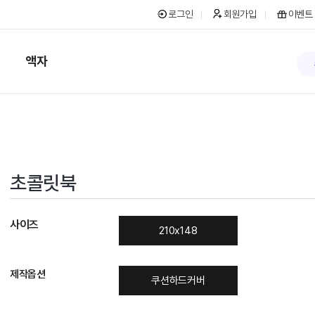
로그인
회원가입
이벤트
액자
초콜릿북
사이즈
210x148
제작옵션
쿠션하드커버