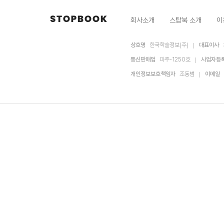
회사소개
스탑북 소개
이
상호명
한국학술정보(주)
대표이사
통신판매업
파주-1250호
사업자등
개인정보보호책임자
조동범
이메일