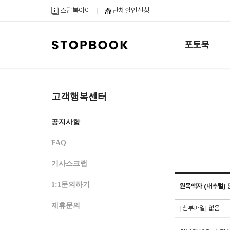
메
컨
하
스탑북아이
단체할인신청
인
텐
단
메
츠
내
뉴
바
용
포토북
바
로
바
로
가
로
가
기
가
기
기
고객행복센터
공지사항
FAQ
기사스크랩
1:1문의하기
원목액자 (내추럴) 
스탑북 공지사항 게시
제휴문의
[첨부파일] 없음