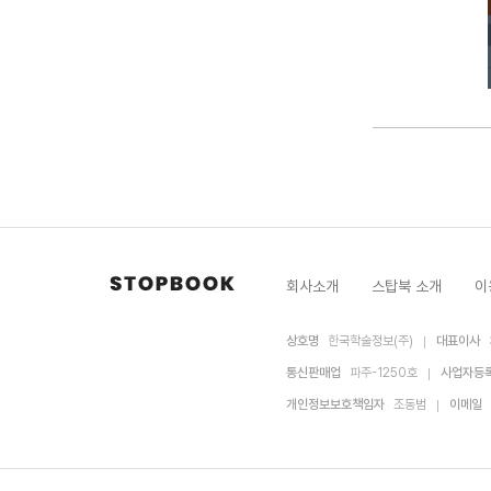
회사소개
스탑북 소개
이
상호명
한국학술정보(주)
대표이사
통신판매업
파주-1250호
사업자등
개인정보보호책임자
조동범
이메일