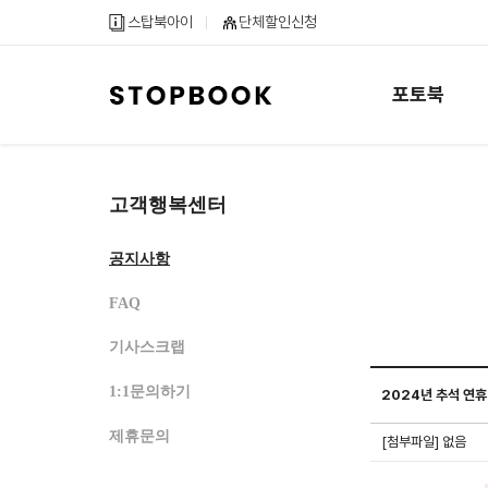
메
컨
하
스탑북아이
단체할인신청
인
텐
단
메
츠
내
뉴
바
용
포토북
바
로
바
로
가
로
가
기
가
기
기
고객행복센터
공지사항
FAQ
기사스크랩
1:1문의하기
2024년 추석 연휴
스탑북 공지사항 게시
제휴문의
[첨부파일] 없음