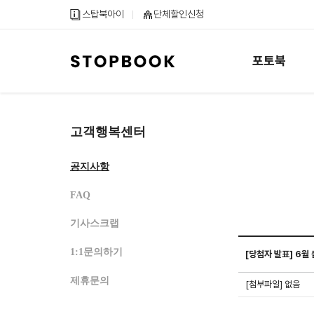
메
컨
하
스탑북아이
단체할인신청
인
텐
단
메
츠
내
뉴
바
용
포토북
바
로
바
로
가
로
가
기
가
기
기
고객행복센터
공지사항
FAQ
기사스크랩
1:1문의하기
[당첨자 발표] 6월
스탑북 공지사항 게시
제휴문의
[첨부파일] 없음