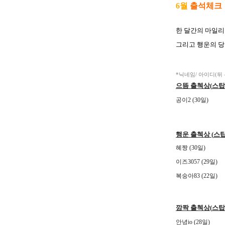
6월
출석체크
한 달간의 마일리
그리고 행운의 
*닉네임/ 아이디(뒤 
으뜸 출첵상
(
스탑
공이2 (30일)
행운 출첵상
(
스
혜짱 (30일)
이즈3057 (29일)
복숭아83 (22일)
깜짝 출첵상
(
스
안녕io (28일)