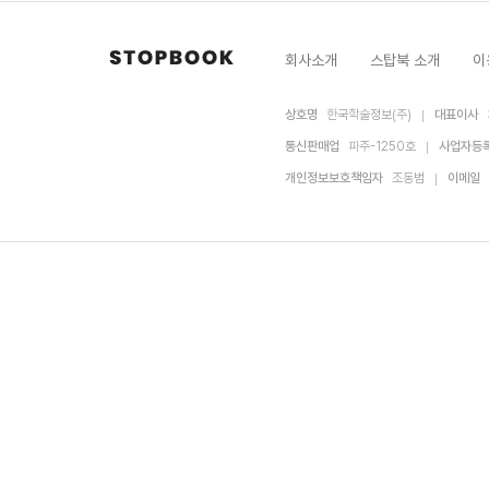
회사소개
스탑북 소개
이
상호명
한국학술정보(주)
대표이사
통신판매업
파주-1250호
사업자등
개인정보보호책임자
조동범
이메일