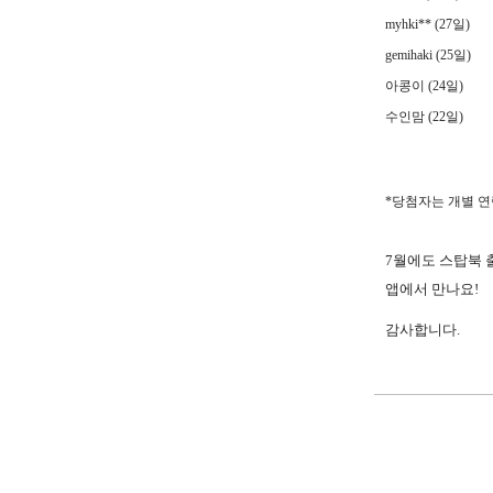
myhki** (27일)
gemihaki (25일)
아콩이 (24일)
수인맘 (22일)
*
당첨자는 개별 연
7월에도 스탑북 
앱에서 만나요!
감사합니다
.